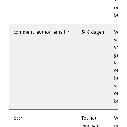
onder
berich
comment_author_email_*
348 dagen
Wordt
wanne
voor k
gegev
laten
ontho
het p
van ee
onder
berich
dcc*
Tot het
Waarb
eind van
perfo