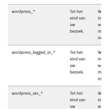
wordpress_*
Tot het
Wordt
eind van
inlog
uw
websi
bezoek.
mogeli
make
wordpress_logged_in_*
Tot het
Wordt
eind van
inlog
uw
websi
bezoek.
mogeli
make
wordpress_sec_*
Tot het
Wordt
eind van
inlog
uw
websi