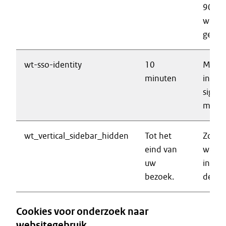
90 da
wordt
getoo
wt-sso-identity
10
Maakt
minuten
inlogg
sign o
mogeli
wt_vertical_sidebar_hidden
Tot het
Zorgt
eind van
werki
uw
inkla
bezoek.
de lin
Cookies voor onderzoek naar
websitegebruik