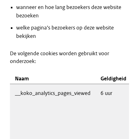
wanneer en hoe lang bezoekers deze website
bezoeken
welke pagina’s bezoekers op deze website
bekijken
De volgende cookies worden gebruikt voor
onderzoek:
Naam
Geldigheid
D
__koko_analytics_pages_viewed
6 uur
R
b
w
v
a
w