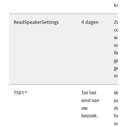
kan w
ReadSpeakerSettings
4 dagen
Zorgt
correc
werki
voorle
Regist
gebru
gewij
instel
TS01*
Tot het
Waarb
eind van
perfo
uw
de
bezoek.
besch
van d