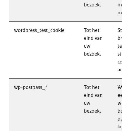
bezoek.
mogeli
make
wordpress_test_cookie
Tot het
Stelt 
eind van
brows
uw
techni
bezoek.
staat 
cookie
accep
wp-postpass_*
Tot het
Wordt
eind van
een m
uw
wach
bezoek.
beveil
pagin
kunn