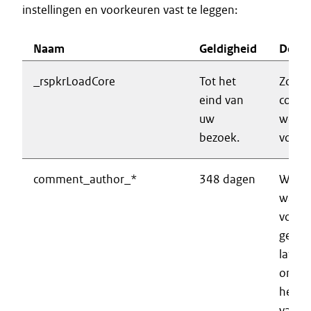
instellingen en voorkeuren vast te leggen:
Naam
Geldigheid
Doel
_rspkrLoadCore
Tot het
Zorgt
eind van
correc
uw
werki
bezoek.
voorle
comment_author_*
348 dagen
Wordt
wanne
voor k
gegev
laten
ontho
het p
van ee