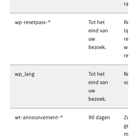
raadp
wp-resetpass-*
Tot het
Regist
eind van
tijden
uw
resett
bezoek.
wacht
reset 
wp_lang
Tot het
Regist
eind van
van d
uw
bezoek.
wt-announcement-*
90 dagen
Zorgt
geslo
meldi