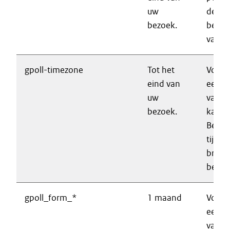
uw
de
bezoek.
besch
van d
gpoll-timezone
Tot het
Voork
eind van
een e
uw
vaker
bezoek.
kan w
Bevat
tijdzo
brows
bezoe
gpoll_form_*
1 maand
Voork
een e
vaker